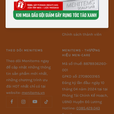
Chính sách thanh toán
Chính sách giao, nhận
hàng và kiểm hàng
Chính sách thành viên
THEO DÕI MENITEMS
MENITEMS - THƯƠNG
HIỆU MEN-CARE
Theo dõi Menitems ngay
Mã số thuế: 8878936260-
để cập nhật những thông
001
tin sản phẩm mới nhất,
GPKD số: 27O8003165
những chương trình ưu
Đăng ký lần đầu: ngày 10
đãi HOT nhất chỉ có tại
tháng 04 năm 2024 tại tại
website:
menitems.vn
Phòng Tài Chính Kế Hoạch,
UBND Huyện Đô Lương
Hotline:
0385.429.043