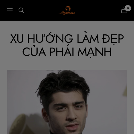
Bỏ
0
Menitems
qua
Điều
nội
hướng
dung
XU HƯỚNG LÀM ĐẸP
CỦA PHÁI MẠNH