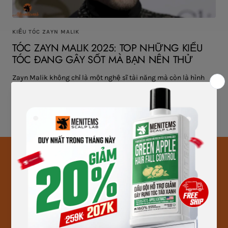
KIỂU TÓC ZAYN MALIK
TÓC ZAYN MALIK 2025: TOP NHỮNG KIỂU
TÓC ĐANG GÂY SỐT MÀ BẠN NÊN THỬ
Zayn Malik không chỉ là một nghệ sĩ tài năng mà còn là hình
mẫu thời trang cho nhiều tín đồ yêu thích phong cách cá tính.
Những kiểu tóc mà anh lựa chọn không chỉ giúp anh nổi bật mà
còn truyền cảm...
TRÂU CLUB
CHÍNH SÁCH & HỖ TRỢ
Đăng kí thành viên
Chính sách bảo hành, đổi
Ưu đãi & Đặc quyền
trả
Chính sách bảo mật
thông tin