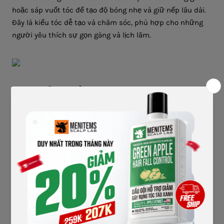
hoặc sáp vuốt tóc để tạo độ bóng nhẹ và giữ nếp lâu dài.
Đây là kiểu tóc dễ tạo và chăm sóc, phù hợp cho những
người yêu thích sự gọn gàng và lịch lãm.
3. KIỂU TÓC LỚP LAYER TRẺ
TRUNG
Đặc điểm
Kiểu tóc lớp Layer của Thành Long thể hiện phong cách
trẻ trung và năng động. Kiểu tóc này xuất hiện trong các
bộ phim hành động khi Thành Long còn trẻ, mang đến vẻ
ngoài hiện đại và rất dễ gần. Với các lớp tóc được cắt tỉa
thành nhiều tầng, mái tóc này giúp anh có được vẻ ngoài
bồng bềnh và tự nhiên, phù hợp với những vai diễn hài