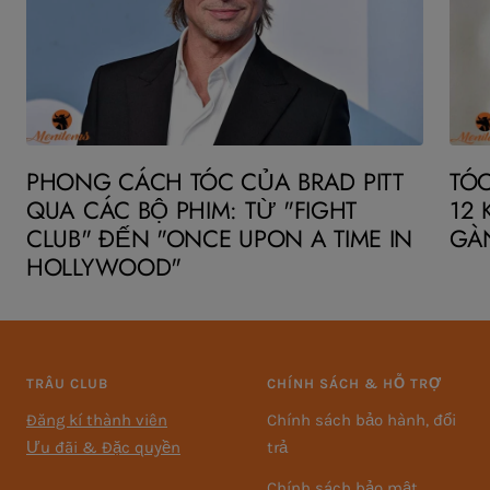
PHONG CÁCH TÓC CỦA BRAD PITT
TÓC
QUA CÁC BỘ PHIM: TỪ "FIGHT
12 
CLUB" ĐẾN "ONCE UPON A TIME IN
GÀ
HOLLYWOOD"
TRÂU CLUB
CHÍNH SÁCH & HỖ TRỢ
Đăng kí thành viên
Chính sách bảo hành, đổi
Ưu đãi & Đặc quyền
trả
Chính sách bảo mật