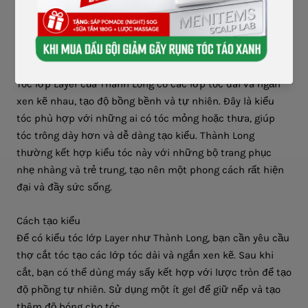
hước và nhẹ nhàng.
Chi tiết
Tóc lớp Layer của Thành Long có các lớp tóc dài và ngắn
xen kẽ nhau, tạo độ bồng bềnh và tự nhiên. Đây là kiểu
tóc phù hợp với những ai có tóc mỏng hoặc thưa, giúp
tóc trông dày hơn và dễ dàng tạo kiểu. Thành Long
thường kết hợp kiểu tóc này với những bộ trang phục
nhẹ nhàng và trẻ trung, tạo nên một phong cách rất hiện
đại và đầy sức sống.
Cách tạo kiểu
Để có kiểu tóc lớp Layer như Thành Long, bạn cần yêu cầu
thợ cắt tóc tạo các lớp tóc dài và ngắn xen kẽ. Sau khi
cắt, bạn có thể dùng máy sấy kết hợp với lược tròn để tạo
độ phồng tự nhiên. Sử dụng một ít gel để giữ nếp và tạo
thêm độ bóng cho tóc.