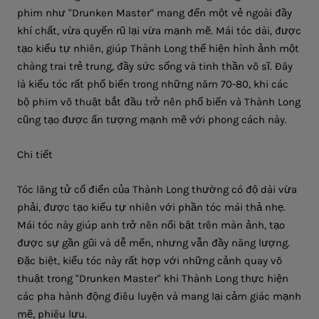
phim như
"Drunken Master"
mang đến một vẻ ngoài đầy
khí chất, vừa quyến rũ lại vừa mạnh mẽ. Mái tóc dài, được
tạo kiểu tự nhiên, giúp Thành Long thể hiện hình ảnh một
chàng trai trẻ trung, đầy sức sống và tinh thần võ sĩ. Đây
là kiểu tóc rất phổ biến trong những năm 70-80, khi các
bộ phim võ thuật bắt đầu trở nên phổ biến và Thành Long
cũng tạo được ấn tượng mạnh mẽ với phong cách này.
Chi tiết
Tóc lãng tử cổ điển của Thành Long thường có độ dài vừa
phải, được tạo kiểu tự nhiên với phần tóc mái thả nhẹ.
Mái tóc này giúp anh trở nên nổi bật trên màn ảnh, tạo
được sự gần gũi và dễ mến, nhưng vẫn đầy năng lượng.
Đặc biệt, kiểu tóc này rất hợp với những cảnh quay võ
thuật trong
"Drunken Master"
khi Thành Long thực hiện
các pha hành động điêu luyện và mang lại cảm giác mạnh
mẽ, phiêu lưu.